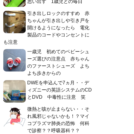
思い出す 1歳児との毎日
引き出しロックのすすめ 赤
ちゃんが引き出しや引き戸を
開けるようになったら 電化
製品のコードやコンセントに
も注意
一歳児 初めてのベビーシュ
ーズ選びの注意点 赤ちゃん
のファーストシューズ よち
よち歩きからの
DWEを申込んで7ヵ月・・デ
ィズニーの英語システムのCD
とDVD 中毒性に注意 笑
微熱と咳が止まらない・・そ
れ風邪じゃないかも！？マイ
コプラズマ肺炎の恐怖 何科
で診察？？呼吸器科？？