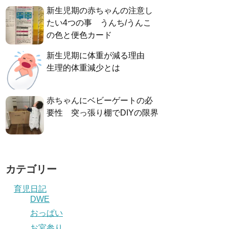
新生児期の赤ちゃんの注意し
たい4つの事 うんち/うんこ
の色と便色カード
新生児期に体重が減る理由
生理的体重減少とは
赤ちゃんにベビーゲートの必
要性 突っ張り棚でDIYの限界
カテゴリー
育児日記
DWE
おっぱい
お宮参り