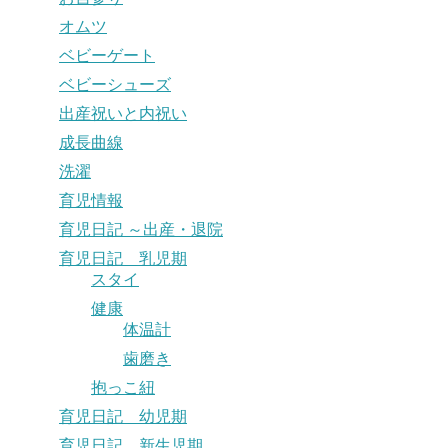
オムツ
ベビーゲート
ベビーシューズ
出産祝いと内祝い
成長曲線
洗濯
育児情報
育児日記 ～出産・退院
育児日記 乳児期
スタイ
健康
体温計
歯磨き
抱っこ紐
育児日記 幼児期
育児日記 新生児期