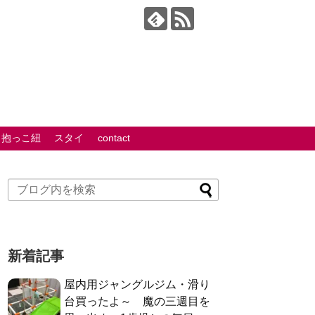
抱っこ紐
スタイ
contact
新着記事
屋内用ジャングルジム・滑り
台買ったよ～ 魔の三週目を