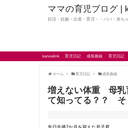
ママの育児ブログ | kan
妊活・妊娠・出産・育児・・パパ・赤ち
kanoalink
育児日記
成長曲線
育児日記
ホーム
育児日記
成長曲線
増えない体重 母乳
て知ってる？？ そ
先日生後7か月を迎えた息子君