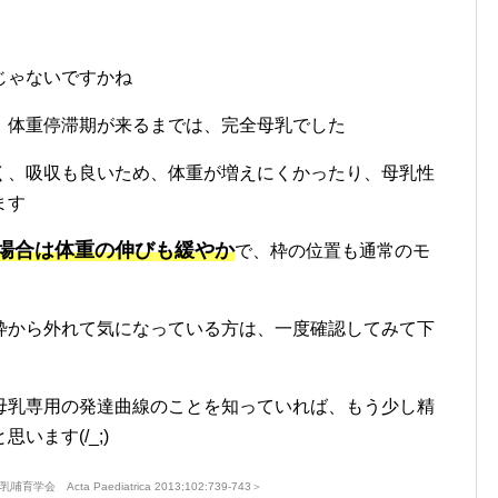
じゃないですかね
、体重停滞期が来るまでは、完全母乳でした
く、吸収も良いため、体重が増えにくかったり、母乳性
ます
場合は体重の伸びも緩やか
で、枠の位置も通常のモ
枠から外れて気になっている方は、一度確認してみて下
母乳専用の発達曲線のことを知っていれば、もう少し精
ます(/_;)
育学会 Acta Paediatrica 2013;102:739-743＞