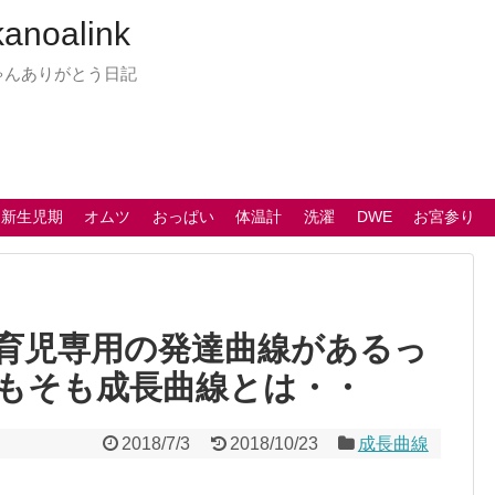
oalink
ゃんありがとう日記
 新生児期
オムツ
おっぱい
体温計
洗濯
DWE
お宮参り
育児専用の発達曲線があるっ
もそも成長曲線とは・・
2018/7/3
2018/10/23
成長曲線