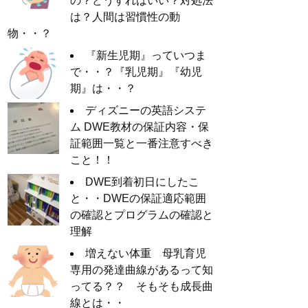
の？どうすればいい？対処法
は？人間は習慣性の動
物・・？
『新生児期』っていつま
で・・？『乳児期』『幼児
期』は・・？
ディズニーの英語システ
ム DWE教材の保証内容・保
証範囲一覧と一番注意すべき
こと！！
DWE到着初日にしたこ
と・・DWEの保証適応範囲
の確認とプログラムの確認と
理解
増えない体重 母乳育児
専用の発達曲線があるって知
ってる？？ そもそも成長曲
線とは・・