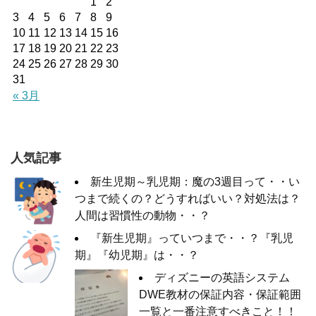
1
2
3
4
5
6
7
8
9
10
11
12
13
14
15
16
17
18
19
20
21
22
23
24
25
26
27
28
29
30
31
« 3月
人気記事
新生児期～乳児期：魔の3週目って・・い
つまで続くの？どうすればいい？対処法は？
人間は習慣性の動物・・？
『新生児期』っていつまで・・？『乳児
期』『幼児期』は・・？
ディズニーの英語システム
DWE教材の保証内容・保証範囲
一覧と一番注意すべきこと！！