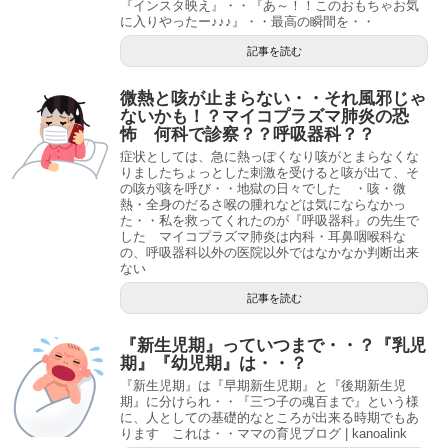
『インスタ映え』・・『あ～！！このおもちゃお気
に入りやったー♪♪♪』・・最高の瞬間を・・
記事を読む
微熱と咳が止まらない・・それ風邪じゃ
ないかも！？マイコプラズマ肺炎の恐
怖 何科で診察？？呼吸器科？？
症状としては、急に熱っぽくなり咳がとまらなくな
りましたちょっとした刺激を受けると咳が出て、そ
の咳が咳を呼び・・地獄の日々でした ・咳・微
熱・全身のだるさ喉の腫れなどは気にならなかっ
た・・私を救ってくれたのが『呼吸器科』の先生で
した マイコプラズマ肺炎は内科・耳鼻咽喉科な
の、呼吸器科以外の医院以外ではなかなか判断出来
ない
記事を読む
『新生児期』っていつまで・・？『乳児
期』『幼児期』は・・？
『新生児期』は『早期新生児期』と『後期新生児
期』に分けられ・・『三つ子の魂百まで』という様
に、人としての基礎的なところが出来る時期でもあ
ります これは・・ママの育児ブログ | kanoalink