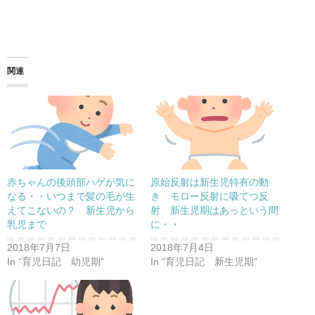
(
リ
新
ッ
し
ク
い
し
ウ
て
ィ
く
ン
だ
ド
さ
関連
ウ
い
で
(
開
新
き
し
ま
い
す
ウ
)
ィ
ン
ド
ウ
で
開
き
赤ちゃんの後頭部ハゲが気に
原始反射は新生児特有の動
ま
す
なる・・いつまで髪の毛が生
き モロー反射に吸てつ反
)
えてこないの？ 新生児から
射 新生児期はあっという間
乳児まで
に・・
2018年7月7日
2018年7月4日
In “育児日記 幼児期”
In “育児日記 新生児期”