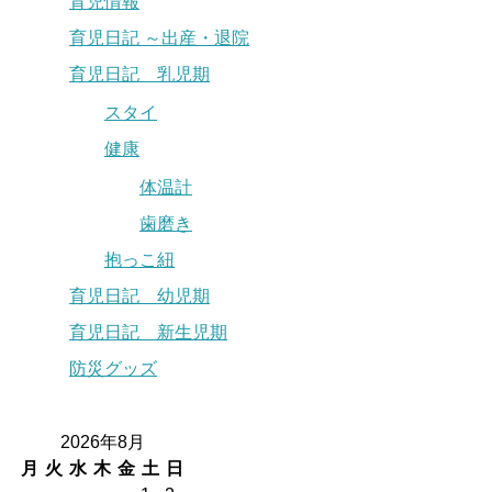
育児情報
育児日記 ～出産・退院
育児日記 乳児期
スタイ
健康
体温計
歯磨き
抱っこ紐
育児日記 幼児期
育児日記 新生児期
防災グッズ
2026年8月
月
火
水
木
金
土
日