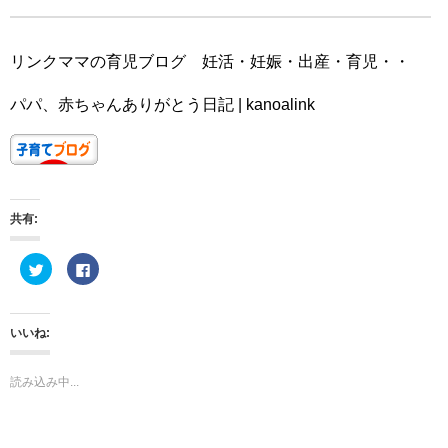
リンクママの育児ブログ 妊活・妊娠・出産・育児・・
パパ、赤ちゃんありがとう日記 | kanoalink
共有:
ク
F
リ
a
ッ
c
ク
e
し
b
て
o
いいね:
T
o
w
k
i
で
t
共
読み込み中...
t
有
e
す
r
る
で
に
共
は
有
ク