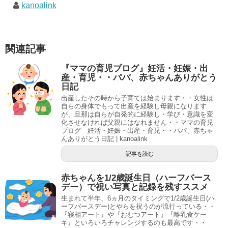
kanoalink
関連記事
『ママの育児ブログ』妊活・妊娠・出
産・育児・・パパ、赤ちゃんありがとう
日記
出産したその時から子育ては始まります・・女性は
自らの身体でもって出産を経験し母親になります
が、旦那は自らが自発的に経験し・学び・意識を変
化させなければ父親にはなれません・・ママの育児
ブログ 妊活・妊娠・出産・育児・・パパ、赤ちゃ
んありがとう日記 | kanoalink
記事を読む
赤ちゃんを1/2歳誕生日（ハーフバース
デー）で祝い写真と記録を残すススメ
生まれて半年、6ヵ月のタイミングで1/2歳誕生日(ハ
ーフバースデー)とやらを祝うのが流行っている・・
『寝相アート』や『おむつアート』『離乳食ケー
キ』といろいろチャレンジするのも最高です・・