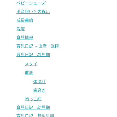
ベビーシューズ
出産祝いと内祝い
成長曲線
洗濯
育児情報
育児日記 ～出産・退院
育児日記 乳児期
スタイ
健康
体温計
歯磨き
抱っこ紐
育児日記 幼児期
育児日記 新生児期