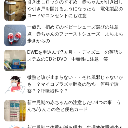
引き出しロックのすすめ 赤ちゃんが引き出し
や引き戸を開けるようになったら 電化製品の
コードやコンセントにも注意
一歳児 初めてのベビーシューズ選びの注意
点 赤ちゃんのファーストシューズ よちよち
歩きからの
DWEを申込んで7ヵ月・・ディズニーの英語シ
ステムのCDとDVD 中毒性に注意 笑
微熱と咳が止まらない・・それ風邪じゃないか
も！？マイコプラズマ肺炎の恐怖 何科で診
察？？呼吸器科？？
新生児期の赤ちゃんの注意したい4つの事 う
んち/うんこの色と便色カード
新生児期に体重が減る理由 生理的体重減少と