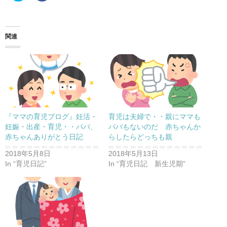
ッ
c
ク
e
し
b
て
o
T
o
w
k
関連
i
で
t
共
t
有
e
す
r
る
で
に
共
は
有
ク
(
リ
新
ッ
し
ク
い
し
ウ
て
『ママの育児ブログ』妊活・
育児は夫婦で・・親にママも
ィ
く
ン
だ
妊娠・出産・育児・・パパ、
パパもないのだ 赤ちゃんか
ド
さ
赤ちゃんありがとう日記
らしたらどっちも親
ウ
い
で
(
開
新
2018年5月8日
2018年5月13日
き
し
ま
い
In “育児日記”
In “育児日記 新生児期”
す
ウ
)
ィ
ン
ド
ウ
で
開
き
ま
す