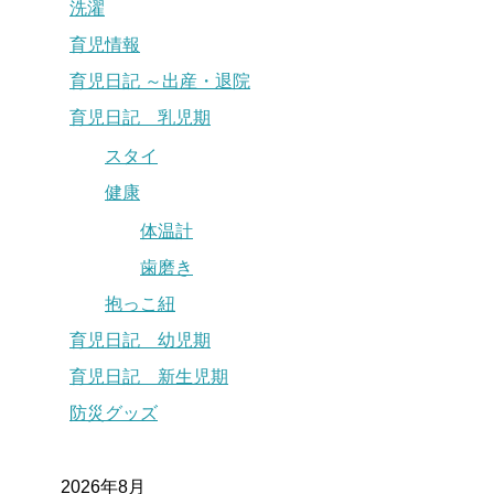
洗濯
育児情報
育児日記 ～出産・退院
育児日記 乳児期
スタイ
健康
体温計
歯磨き
抱っこ紐
育児日記 幼児期
育児日記 新生児期
防災グッズ
2026年8月