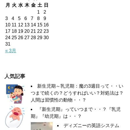
月
火
水
木
金
土
日
1
2
3
4
5
6
7
8
9
10
11
12
13
14
15
16
17
18
19
20
21
22
23
24
25
26
27
28
29
30
31
« 3月
人気記事
新生児期～乳児期：魔の3週目って・・い
つまで続くの？どうすればいい？対処法は？
人間は習慣性の動物・・？
『新生児期』っていつまで・・？『乳児
期』『幼児期』は・・？
ディズニーの英語システム