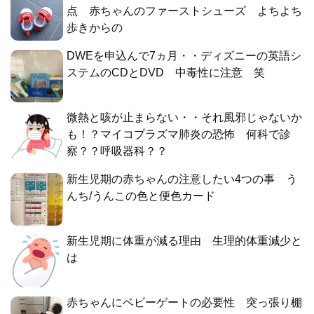
点 赤ちゃんのファーストシューズ よちよち
歩きからの
DWEを申込んで7ヵ月・・ディズニーの英語シ
ステムのCDとDVD 中毒性に注意 笑
微熱と咳が止まらない・・それ風邪じゃないか
も！？マイコプラズマ肺炎の恐怖 何科で診
察？？呼吸器科？？
新生児期の赤ちゃんの注意したい4つの事 う
んち/うんこの色と便色カード
新生児期に体重が減る理由 生理的体重減少と
は
赤ちゃんにベビーゲートの必要性 突っ張り棚