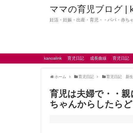
ママの育児ブログ | kan
妊活・妊娠・出産・育児・・パパ・赤ち
kanoalink
育児日記
成長曲線
育児日記
ホーム
育児日記
育児日記 新
育児は夫婦で・・親
ちゃんからしたらど