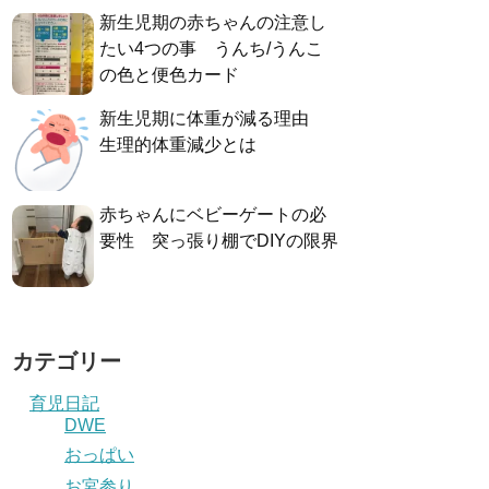
新生児期の赤ちゃんの注意し
たい4つの事 うんち/うんこ
の色と便色カード
新生児期に体重が減る理由
生理的体重減少とは
赤ちゃんにベビーゲートの必
要性 突っ張り棚でDIYの限界
カテゴリー
育児日記
DWE
おっぱい
お宮参り