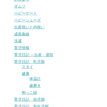
オムツ
ベビーゲート
ベビーシューズ
出産祝いと内祝い
成長曲線
洗濯
育児情報
育児日記 ～出産・退院
育児日記 乳児期
スタイ
健康
体温計
歯磨き
抱っこ紐
育児日記 幼児期
育児日記 新生児期