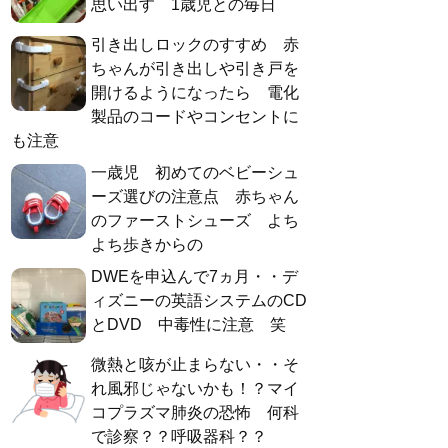
思い出す 1歳児との毎日
引き出しロックのすすめ 赤
ちゃんが引き出しや引き戸を
開けるようになったら 電化
製品のコードやコンセントに
も注意
一歳児 初めてのベビーシュ
ーズ選びの注意点 赤ちゃん
のファーストシューズ よち
よち歩きからの
DWEを申込んで7ヵ月・・デ
ィズニーの英語システムのCD
とDVD 中毒性に注意 笑
微熱と咳が止まらない・・そ
れ風邪じゃないかも！？マイ
コプラズマ肺炎の恐怖 何科
で診察？？呼吸器科？？