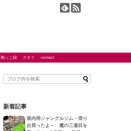
抱っこ紐
スタイ
contact
新着記事
屋内用ジャングルジム・滑り
台買ったよ～ 魔の三週目を