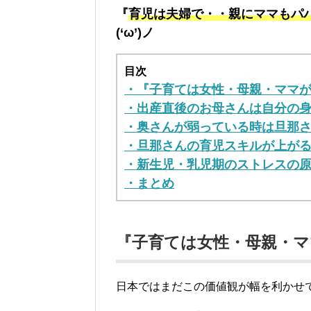
『
育児は夫婦で・・親にママもパ
(‘ω’)ノ
目次
・『子育ては女性・母親・ママ
・出産直後のお母さんは自分の
・奥さんが弱っている時は旦那
・旦那さんの育児スキルが上が
・新生児・乳児期のストレスの
・まとめ
『子育ては女性・母親・
日本ではまだこの価値観が幅を利かせ