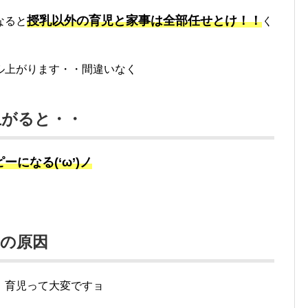
授乳以外の育児と家事は全部任せとけ！！
なると
く
ル上がります・・間違いなく
上がると・・
になる(‘ω’)ノ
の原因
、育児って大変ですョ