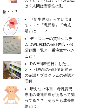
の？どうすればいい？対処法
は？人間は習慣性の動
物・・？
『新生児期』っていつま
で・・？『乳児期』『幼児
期』は・・？
ディズニーの英語システ
ム DWE教材の保証内容・保
証範囲一覧と一番注意すべき
こと！！
DWE到着初日にしたこ
と・・DWEの保証適応範囲
の確認とプログラムの確認と
理解
増えない体重 母乳育児
専用の発達曲線があるって知
ってる？？ そもそも成長曲
線とは・・