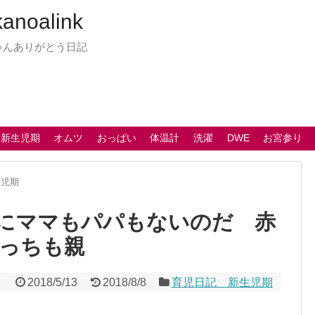
oalink
ゃんありがとう日記
 新生児期
オムツ
おっぱい
体温計
洗濯
DWE
お宮参り
生児期
にママもパパもないのだ 赤
っちも親
2018/5/13
2018/8/8
育児日記 新生児期