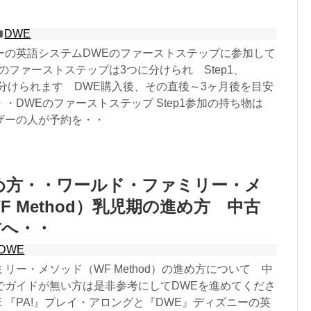
・
DWE
ーの英語システムDWEのファーストステップに参加して
のファーストステップは3つに分けられ Step1、
ep3に分けられます DWE購入後、その直後～3ヶ月後を目安
・DWEのファーストステップ Step1参加の持ち物は
ザーの人が予約を・・
め方・・ワールド・ファミリー・メ
F Method）乳児期の進め方 中古
方へ・・
DWE
リー・メソッド（WF Method）の進め方について 中
でガイドが無い方は是非参考にしてDWEを進めてくださ
WE 『PA!』プレイ・アロングと『DWE』ディズニーの英