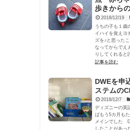
歩きから
2018/12/19
うちの子も１歳
イハイを覚えヨ
ズを♪と思った
なってからでえ
りしてくれると
記事を読む
DWEを申
ステムのC
2018/12/7
ディズニーの英
ばもう5カ月も
メインでした 
したことがあっ