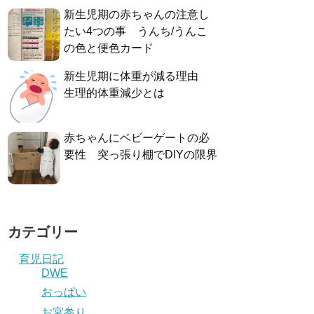
新生児期の赤ちゃんの注意し
たい4つの事 うんち/うんこ
の色と便色カード
新生児期に体重が減る理由
生理的体重減少とは
赤ちゃんにベビーゲートの必
要性 突っ張り棚でDIYの限界
カテゴリー
育児日記
DWE
おっぱい
お宮参り