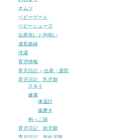
オムツ
ベビーゲート
ベビーシューズ
出産祝いと内祝い
成長曲線
洗濯
育児情報
育児日記 ～出産・退院
育児日記 乳児期
スタイ
健康
体温計
歯磨き
抱っこ紐
育児日記 幼児期
育児日記 新生児期