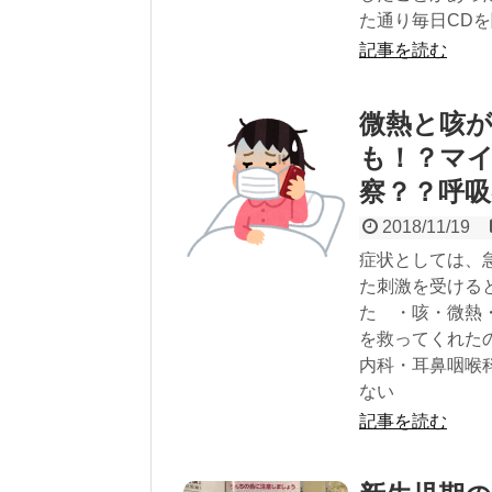
た通り毎日CD
記事を読む
微熱と咳
も！？マ
察？？呼吸
2018/11/19
症状としては、
た刺激を受ける
た ・咳・微熱
を救ってくれた
内科・耳鼻咽喉
ない
記事を読む