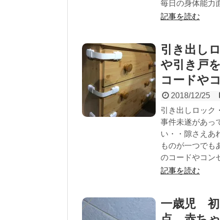
毎日の身体能力
記事を読む
引き出し
や引き戸
コードや
2018/12/25
引き出しロック
事件未遂があっ
い・・隙さえあ
ものが一つでも
のコードやコン
記事を読む
一歳児 
点 赤ち