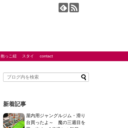
抱っこ紐
スタイ
contact
新着記事
屋内用ジャングルジム・滑り
台買ったよ～ 魔の三週目を