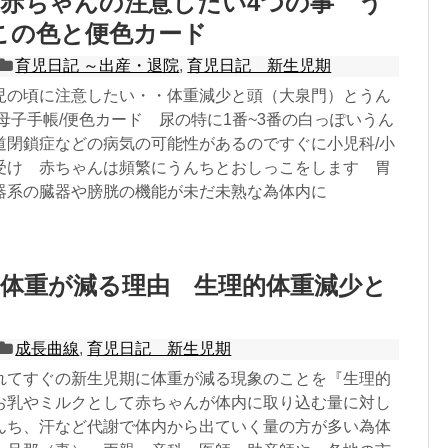
赤ちゃんの注意したい4つの事 う
この色と便色カード
育児日記 ～出産・退院
,
育児日記 新生児期
児の頃に注意したい・・体重減少と頭（大泉門）とうん
母子手帳/便色カード 尿の特に1番~3番の白っぽいうん
道閉鎖症などの病気の可能性があるのですぐに小児科/小
受け 赤ちゃんは頻繁にうんちとおしっこをします 胃
器系の臓器や膀胱の機能が未だ未熟な為体内に
体重が減る理由 生理的体重減少と
成長曲線
,
育児日記 新生児期
れてすぐの新生児期に体重が減る現象のことを『生理的
お乳やミルクとして赤ちゃんが体内に取り込む量に対し
んち、汗など代謝で体内から出ていく量の方が多い為体