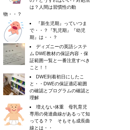
の？どうすればいい？対処法
は？人間は習慣性の動
物・・？
『新生児期』っていつま
で・・？『乳児期』『幼児
期』は・・？
ディズニーの英語システ
ム DWE教材の保証内容・保
証範囲一覧と一番注意すべき
こと！！
DWE到着初日にしたこ
と・・DWEの保証適応範囲
の確認とプログラムの確認と
理解
増えない体重 母乳育児
専用の発達曲線があるって知
ってる？？ そもそも成長曲
線とは・・