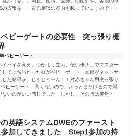
 旦那（妻）、両親、産科、医師、助産師や、各地の市
域の広報を・・育児相談の案内も載っていますので・・
にベビーゲートの必要性 突っ張り棚
界
ベビーゲート
ハイハイを覚え、つかまり立ち、伝い歩きまでマスター
そしてぶち当たった壁がベビーゲート 旦那がネットサ
出した結果が、じゃじゃーん！！対赤ちゃん用突っ張り
IYベビーゲート 高くないので、さっとまたげるので開
がないのがいい感じでした しかし、その時は突然・
の英語システムDWEのファースト
参加してきました Step1参加の持