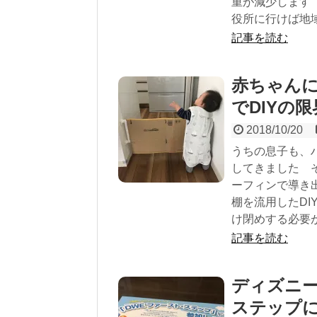
重が減少します
役所に行けば地
記事を読む
赤ちゃん
でDIYの限
2018/10/20
うちの息子も、
してきました 
ーフィンで導き
棚を流用したD
け閉めする必要
記事を読む
ディズニー
ステップに