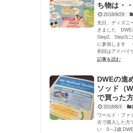
ち物は・
2018/9/29
先日、ディズニ
きました DWE
Step2、St
に参加します ・
初回はアドバイ
記事を読む
DWEの進
ソッド（W
で買った
2018/8/3
ワールド・ファミ
古で購入した方
い 0～2歳 D