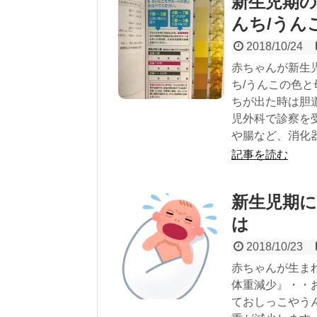
新生児期の
んち/うん
2018/10/24
赤ちゃんが新生
ち/うんこの色と
ちが出た時は胆
児外科で診察を
や腸など、消化
記事を読む
新生児期に
は
2018/10/23
赤ちゃんが生ま
体重減少』・・
ておしっこやう