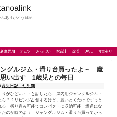
oalink
ゃんありがとう日記
 新生児期
オムツ
おっぱい
体温計
洗濯
DWE
お宮参り
ャングルジム・滑り台買ったよ～ 魔
思い出す 1歳児との毎日
育児日記 幼児期
ずりがひどい・・と話したら、屋内用ジャングルジム・
たら？？リビング占領するけど、置いとくだけでずっと
れる 折り畳み可能でコンパクトに収納可能 坂道にな
ったのが嘘のよう ジャングルジム・滑り台買ってから