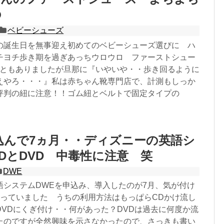
の
ベビーシューズ
の誕生日を無事迎え初めてのベビーシューズ選びに ハ
チヨチ歩き期を過ぎあっちウロウロ ファーストシュー
こともありましたが旦那に『いやいや・・歩き回るように
えやろ・・・』私は赤ちゃん靴専門店で、計測もしっか
評判の紐に注意！！ゴム紐とベルトで固定タイプの
込んで7ヵ月・・ディズニーの英語シ
DとDVD 中毒性に注意 笑
DWE
語システムDWEを申込み、導入したのが7月、気が付け
たっていました うちの利用方法はもっぱらCDかけ流し
DVDにくぎ付け・・何があった？DVDは過去に何度か流
たのですが全然興味を示さなかったので、さっきも書い