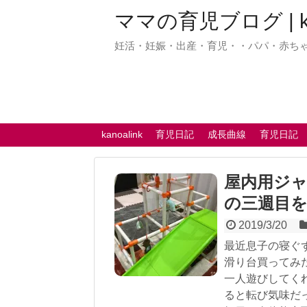
ママの育児ブログ | kan
妊活・妊娠・出産・育児・・パパ・赤ち
kanoalink
育児日記
成長曲線
育児日記
屋内用ジ
の三週目を
2019/3/20
最近息子の寝ぐ
滑り台買ってみ
一人遊びしてく
ると転び気味だ